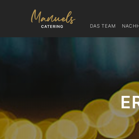
Skip
to
main
DAS TEAM
NACHH
content
E