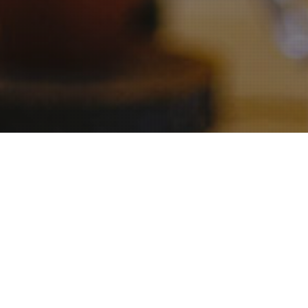
FFNUNGSFEIER
schöne Möglichkeit, Geschäftspartnern die neuen
 beraten Sie gerne umfassend und stellen gemeinsam