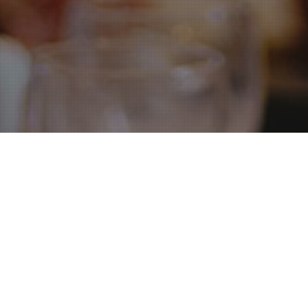
ING FÜR IHRE ERÖ
nsstandort, eine neue Filiale oder neue Geschäftsräume ist eine 
inter einer solchen Eröffnung steht, angemessen zu begehen. Wir